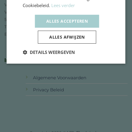
VillaFlor Interiors
Cookiebeleid.
Lees verder
Vincent van Goghstraat 25
5121 CK Rijen
ALLES ACCEPTEREN
T: +31(0)161-743101
E: info@villaflor.nl
ALLES AFWIJZEN
DETAILS WEERGEVEN
Informatie
Algemene Voorwaarden
Privacy Beleid