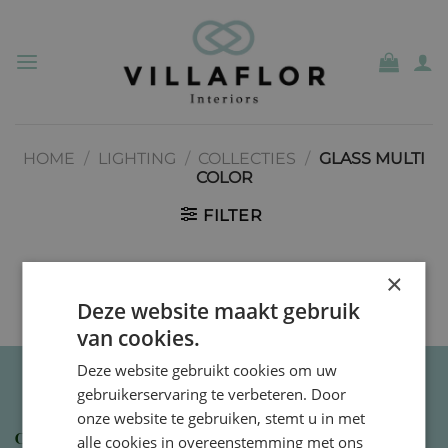
Skip
to
content
HOME
/
LIGHTING
/
COLLECTIES
/
GLASS MULTI
COLOR
FILTER
×
No products were found matching your selection.
Deze website maakt gebruik
van cookies.
Deze website gebruikt cookies om uw
gebruikerservaring te verbeteren. Door
onze website te gebruiken, stemt u in met
Contact gegevens
alle cookies in overeenstemming met ons