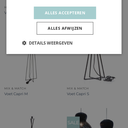
HOUT & BLAD
HOUT & BLAD
ALLES ACCEPTEREN
Voet Biak zwart
Voet Biak zwart S
ALLES AFWIJZEN
DETAILS WEERGEVEN
MIX & MATCH
MIX & MATCH
Voet Capri M
Voet Capri S
SALE