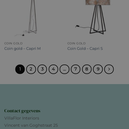
COIN GOLD
COIN GOLD
Coin gold – Capri M
Coin Gold – Capri S
1
2
3
4
…
7
8
9
Contact gegevens
VillaFlor Interiors
Vincent van Goghstraat 25