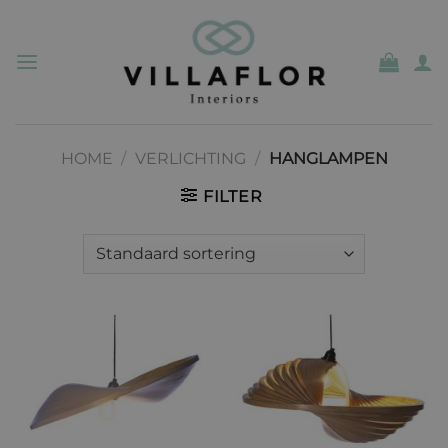
Ga
naar
inhoud
HOME
/
VERLICHTING
/
HANGLAMPEN
FILTER