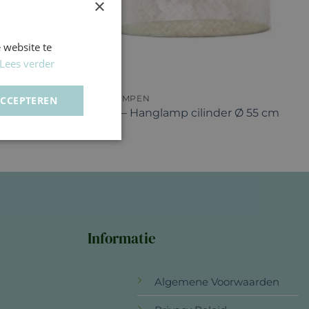
×
 website te
Lees verder
+
HANGLAMPEN
ACCEPTEREN
Zigzag – Hanglamp cilinder Ø 55 cm
Informatie
Algemene Voorwaarden