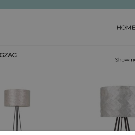
HOM
IGZAG
Showing