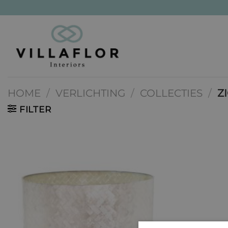
Ga
naar
inhoud
HOME
/
VERLICHTING
/
COLLECTIES
/
Z
FILTER