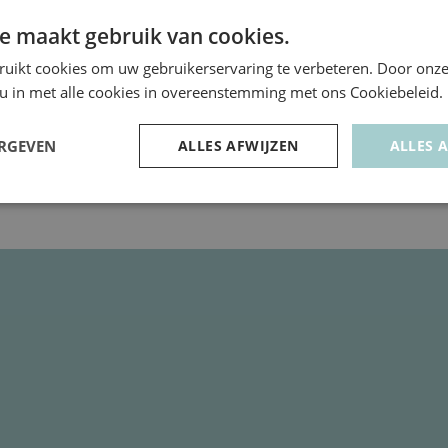
e maakt gebruik van cookies.
ruikt cookies om uw gebruikerservaring te verbeteren. Door onze
 u in met alle cookies in overeenstemming met ons Cookiebeleid.
+
TAFELLAMPEN
ERGEVEN
ALLES AFWIJZEN
ALLES 
ri M
Zigzag – Capri S